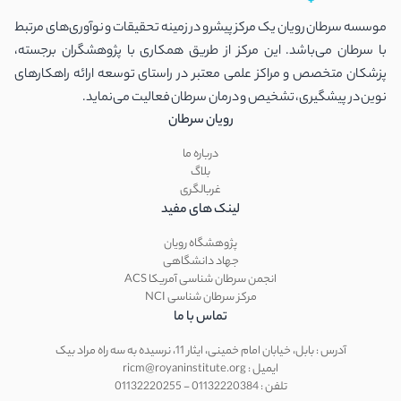
موسسه سرطان رویان یک مرکز پیشرو در زمینه تحقیقات و نوآوری‌های مرتبط
با سرطان می‌باشد. این مرکز از طریق همکاری با پژوهشگران برجسته،
پزشکان متخصص و مراکز علمی معتبر در راستای توسعه ارائه راهکارهای
نوین در پیشگیری، تشخیص و درمان سرطان فعالیت می‌نماید.
رویان سرطان
درباره ما
بلاگ
غربالگری
لینک های مفید
پژوهشگاه رویان
جهاد دانشگاهی
انجمن سرطان شناسی آمریکا ACS
مرکز سرطان شناسی NCI
تماس با ما
آدرس : بابل، خیابان امام خمینی، ایثار 11، نرسیده به سه راه مراد بیک
ایمیل : ricm@royaninstitute.org
تلفن : 01132220384 - 01132220255