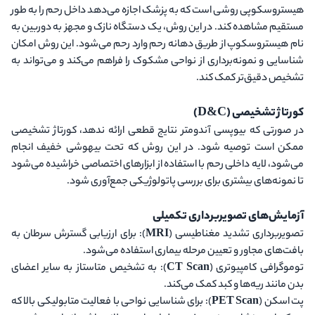
هیستروسکوپی روشی است که به پزشک اجازه می‌دهد داخل رحم را به طور
مستقیم مشاهده کند. در این روش، یک دستگاه نازک و مجهز به دوربین به
نام هیستروسکوپ از طریق دهانه رحم وارد رحم می‌شود. این روش امکان
شناسایی و نمونه‌برداری از نواحی مشکوک را فراهم می‌کند و می‌تواند به
تشخیص دقیق‌تر کمک کند.
کورتاژ تشخیصی (D&C)
در صورتی که بیوپسی آندومتر نتایج قطعی ارائه ندهد، کورتاژ تشخیصی
ممکن است توصیه شود. در این روش که تحت بیهوشی خفیف انجام
می‌شود، لایه داخلی رحم با استفاده از ابزارهای اختصاصی خراشیده می‌شود
تا نمونه‌های بیشتری برای بررسی پاتولوژیکی جمع‌آوری شود.
آزمایش‌های تصویربرداری تکمیلی
تصویربرداری تشدید مغناطیسی (MRI)
: برای ارزیابی گسترش سرطان به
بافت‌های مجاور و تعیین مرحله بیماری استفاده می‌شود.
توموگرافی کامپیوتری (CT Scan)
: به تشخیص متاستاز به سایر اعضای
بدن مانند ریه‌ها و کبد کمک می‌کند.
پت اسکن (PET Scan)
: برای شناسایی نواحی با فعالیت متابولیکی بالا که