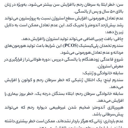
سن
: خطر ابتلا به سرطان رحم با افزایش سن بیشتر می‌شود، به‌ویژه در زنان
بالای ۵۰ سال و پس از یائسگی.
عدم تعادل هورمونی
: افزایش سطح استروژن نسبت به پروژسترون می‌تواند
رشد بیش‌ازحد آندومتر را تحریک کند. این عدم تعادل ممکن است به دلایل
زیر رخ دهد:
چاقی
: بافت چربی اضافی می‌تواند تولید استروژن را افزایش دهد.
سندرم تخمدان پلی‌کیستیک (PCOS)
: این شرایط باعث تولید هورمون‌های
مردانه و عدم تعادل هورمونی می‌شود.
شروع قاعدگی زودهنگام یا یائسگی دیررس
: دوره طولانی‌تر از قرارگیری در
معرض استروژن.
سابقه خانوادگی و ژنتیک
:
سندرم لینچ
: یک اختلال ژنتیکی که خطر سرطان رحم و کولون را افزایش
می‌دهد.
سابقه خانوادگی سرطان رحم
: ابتلاء بستگان درجه یک، خطر بروز بیماری را
افزایش می‌دهد.
هیپرپلازی آندومتر
: ضخیم شدن غیرطبیعی دیواره رحم که می‌تواند
پیش‌سرطانی باشد.
عدم بارداری
: زنانی که هرگز باردار نشده‌اند، ممکن است خطر بیشتری داشته